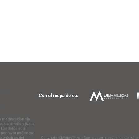
cios
Con el respaldo de:
r
 a modificación sin
es del diseño y junto
. Los datos aquí
 por favor infórmese
cterísticas del
Copyright ©MejiaVillegasConstructores todos los derechos