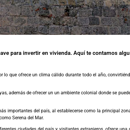
ave para invertir en vivienda. Aquí te contamos alg
or lo que ofrece un clima cálido durante todo el año, convirtién
as, además de ofrecer un un ambiente colonial donde se puede c
más importantes del país, al establecerse como la principal z
s como Serena del Mar.
iferentes ciudades del país y visitantes extranjeros, ofrece un