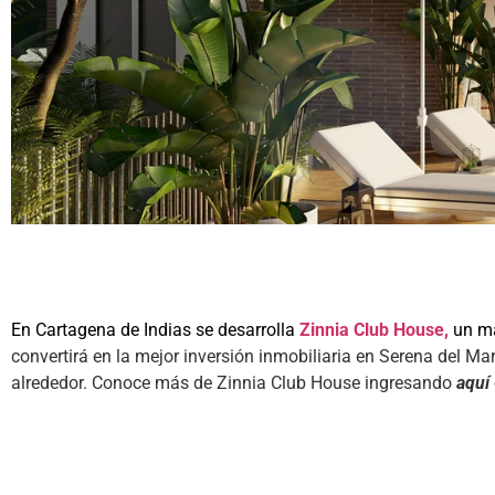
En Cartagena de Indias se desarrolla
Zinnia Club House,
un ma
convertirá en la mejor inversión inmobiliaria en Serena del Mar
alrededor. Conoce más de Zinnia Club House ingresando
aquí
invertir en cartagena
invertir en cartagena