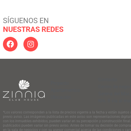
SÍGUENOS EN
NUESTRAS REDES
Contacto
Proyecto
Centro de nego
Apartamentos
Serena del Mar,
Ubicación
Km. 8 vía al ma
*Los valores corresponden a la lista de precios vigente a la fecha y están sujetos
previo aviso. Las imágenes publicadas en este aviso son representaciones digital
con los inmuebles exhibidos, pueden variar en su percepción y construcción final
publicados pueden variar sin previo aviso. Antes de tomar su decisión de compra
en la sala de negocios y con su asesor comercial acerca de las condiciones y cara